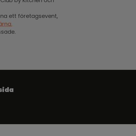
Club by Kitchen och
na ett företagsevent,
ärna.
assade.
sida