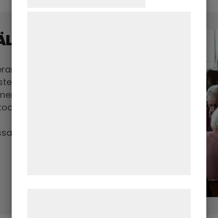
Vi og vores samarbejdspartnere bruger
teknologier, herunder cookies, til at
ÄLLEN
indsamle oplysninger om dig til forskellige
formål, herunder: Tilpasning af annoncering,
erar dagens lunch alla
bedre brugeroplevelse, funktionalitet,
ster. Under
statistik og marketing. Disse oplysninger
 menypaket i
kan blive delt med annoncerings- og
tocafét, stallbaren
analysepartnere, som kan kombinere dem
med data, du tidligere har givet dem eller
assade.
de har indsamlet gennem din brug af deres
tjenester. Ved at klikke på 'OK' giver du
samtykke til disse formål.
Læs mere om vores brug af cookies og
behandling af persondata på vores