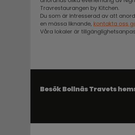
anordnas olika evenemang av Nigh
Travrestaurangen by Kitchen.
Du som är intresserad av att anord
en mässa liknande,
kontakta oss g
​​​​​​​Våra lokaler är tillgänglighetsanp
Besök Bollnäs Travets hem