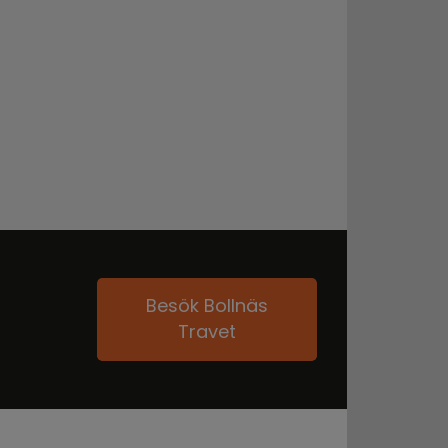
Besök Bollnäs
Travet