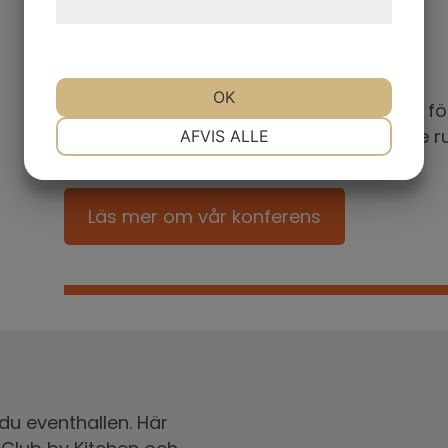
hjemmeside.
KONFERENS
OK
Boka din konferens hos oss! Vi har plats f
NØDVENDIGE
PRÆFERENCER
öppnar upp skjutväggarna mellan de tre 
AFVIS ALLE
MARKETING
STATISTIK
Läs mer om vår konferens
du eventhallen. Här